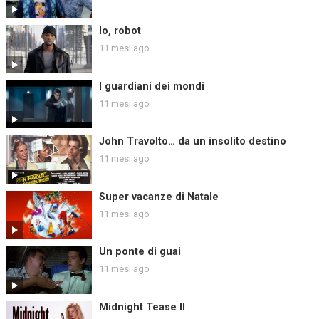
Io, robot
11 mesi ago
I guardiani dei mondi
11 mesi ago
John Travolto… da un insolito destino
11 mesi ago
Super vacanze di Natale
11 mesi ago
Un ponte di guai
11 mesi ago
Midnight Tease II