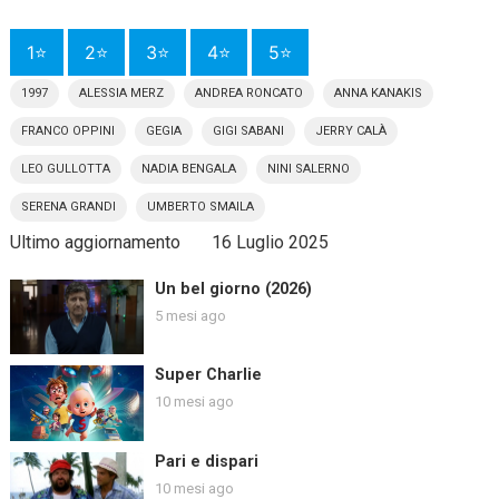
1⭐
2⭐
3⭐
4⭐
5⭐
1997
ALESSIA MERZ
ANDREA RONCATO
ANNA KANAKIS
FRANCO OPPINI
GEGIA
GIGI SABANI
JERRY CALÀ
LEO GULLOTTA
NADIA BENGALA
NINI SALERNO
SERENA GRANDI
UMBERTO SMAILA
Ultimo aggiornamento
16 Luglio 2025
Un bel giorno (2026)
5 mesi ago
Super Charlie
10 mesi ago
Pari e dispari
10 mesi ago